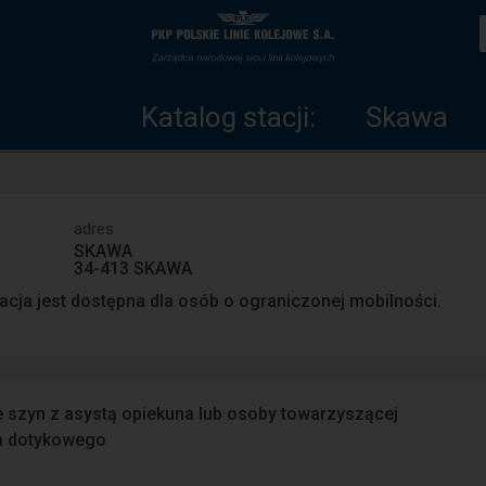
Katalog
Strona
stacji
główna
Katalog stacji:
Skawa
adres
SKAWA
34-413 SKAWA
acja jest dostępna dla osób o ograniczonej mobilności.
e szyn z asystą opiekuna lub osoby towarzyszącej
a dotykowego