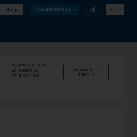
Zmień
Infotip
ZNAJDŹ POCIĄG
PL
kontrast
na
stronie
współrzędne gps
wyświetlacz
49,6308906
stacyjny
19,8795164