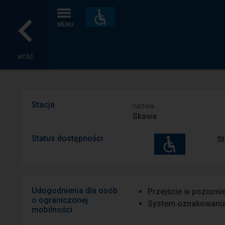
Dostępność
i
MENU
udogodnienia
wróć
Stacja
nazwa
Skawa
Status dostępności
St
Udogodnienia dla osób
Przejście w poziomi
o ograniczonej
System oznakowani
mobilności