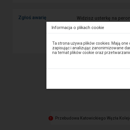
Zgłoś awarię
Widzisz usterkę na peron
mobilnej na Android/iOS.
Informacja o plikach cookie
Sprawny P
Uwaga,
Ta strona używa plików cookies. Mają one
znajdujesz
zapisując i analizując zanonimizowane d
się
na temat plików cookie oraz przetwarza
w
oknie
modalnym.
W
celu
zamknięcia
okna
modalnego
wybierz
którąś
z
opcji
dostępnych
na
Przebudowa Katowickiego Węzła Kole
końcu
okna.
Wciśnij