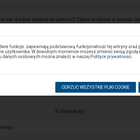
ie lub drodze dojścia do peronu? Zgłoś problem w portalu S
Google Play
eron
 dwie funkcje: zapewniają podstawową funkcjonalność tej witryny oraz 
ane użytkownika. W dowolnym momencie możesz zmienić swoją zgodę na 
niu danych osobowych można znaleźć w naszej
Polityce prywatności
.
Rozkład na stacji
pokaż odjazdy
pokaż przyjazdy
ODRZUĆ WSZYSTKIE PLIKI COOKIE
-
Komunikaty
Następny
element
jowego
przedstawia
listę