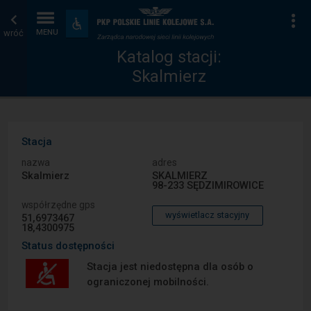
Katalog
Strona
Na
Dostępność
i
wróć
MENU
stacji
główna
udogodnienia
Katalog stacji:
Skalmierz
Stacja
nazwa
adres
Skalmierz
SKALMIERZ
98-233 SĘDZIMIROWICE
współrzędne gps
wyświetlacz stacyjny
51,6973467
18,4300975
Status dostępności
Stacja jest niedostępna dla osób o
ograniczonej mobilności.