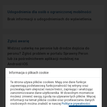
Udogodnienia dla osób o ograniczonej mobilności
Brak informacji o udogodnieniach do wyświetlenia.
Zgłoś awarię
Widzisz usterkę na peronie lub drodze dojścia do
peronu? Zgłoś problem w portalu Sprawny Peron
lub za pośrednictwem aplikacji mobilnej na
Android/iOS.
Informacja o plikach cookie
Sprawny Peron
Uwaga,
Ta strona używa plików cookies. Mają one dwie funkcje:
znajdujesz
zapewniają podstawową funkcjonalność tej witryny oraz
Google Play
się
pozwalają nam ulepszać nasze treści, zapisując i analizując
w
zanonimizowane dane użytkownika. W dowolnym momencie
oknie
możesz zmienić swoją zgodę na używanie tych plików. Więcej
modalnym.
informacji na temat plików cookie oraz przetwarzaniu danych
W
App Store
osobowych można znaleźć w naszej
Polityce prywatności
.
celu