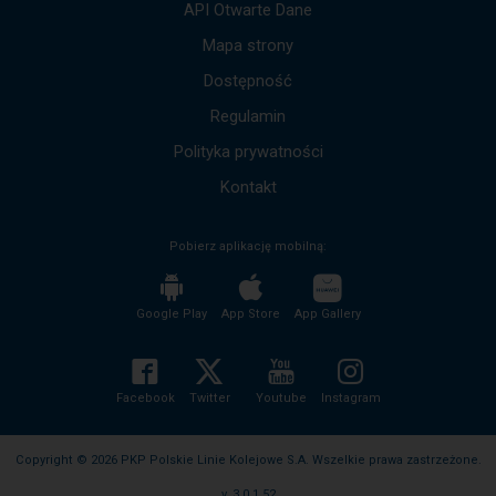
API Otwarte Dane
dół,
by
Mapa strony
przejść
Dostępność
do
kolejnych
Regulamin
komunikatów.
Cała
Polityka prywatności
treść
komunikatu
Kontakt
zostanie
odczytana
Pobierz aplikację mobilną:
bez
potrzeby
wciskania
przycisku
Google Play
App Store
App Gallery
enter
i
zwijania/rozwijania
treści
Facebook
Twitter
Youtube
Instagram
komunikatu.
Copyright © 2026 PKP Polskie Linie Kolejowe S.A. Wszelkie prawa zastrzeżone.
v. 3.0.1.52