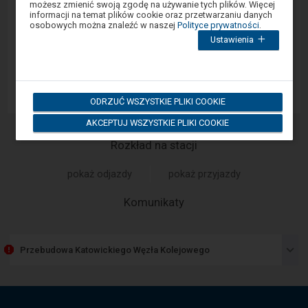
możesz zmienić swoją zgodę na używanie tych plików. Więcej
modalnym.
Google Play
informacji na temat plików cookie oraz przetwarzaniu danych
W
osobowych można znaleźć w naszej
Polityce prywatności
.
celu
Ustawienia
zamknięcia
okna
App Store
modalnego
wybierz
którąś
z
ODRZUĆ WSZYSTKIE PLIKI COOKIE
opcji
dostępnych
AKCEPTUJ WSZYSTKIE PLIKI COOKIE
na
końcu
okna.
Rozkład na stacji
Wciśnij
tab
pokaż odjazdy
pokaż przyjazdy
by
poruszać
się
-
Komunikaty
po
Następny
kolejnych
elementach
element
w
przedstawia
ramach
Przebudowa Katowickiego Węzła Kolejowego
listę
otwartego
komunikatów.
okna.
Użyj
strzałek
góra,