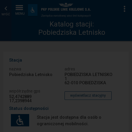
Katalog
Strona
Na
Dostępność
i
wróć
MENU
stacji
główna
udogodnienia
Katalog stacji:
Pobiedziska Letnisko
Stacja
nazwa
adres
Pobiedziska Letnisko
POBIEDZISKA LETNISKO
1
62-010 POBIEDZISKA
współrzędne gps
wyświetlacz stacyjny
52,4742889
17,2398944
Status dostępności
Stacja jest dostępna dla osób o
ograniczonej mobilności.