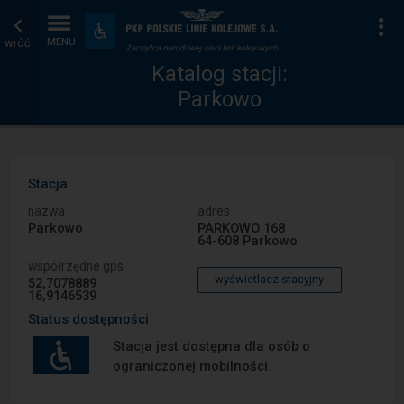
Katalog
Strona
Na
Dostępność
i
wróć
MENU
stacji
główna
udogodnienia
Katalog stacji:
Parkowo
Stacja
nazwa
adres
Parkowo
PARKOWO 168
64-608 Parkowo
współrzędne gps
wyświetlacz stacyjny
52,7078889
16,9146539
Status dostępności
Stacja jest dostępna dla osób o
ograniczonej mobilności.