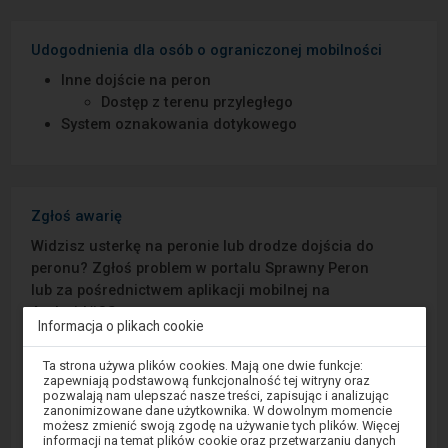
Udogodnienia dla osób o ograniczonej mobilności
Inne dojście na peron
Dostęp z terenu przyległego
System oznakowania dotykowego
Zgłoś awarię
Widzisz usterkę na peronie lub drodze dojścia do
peronu? Zgłoś problem w portalu Sprawny Peron
lub za pośrednictwem aplikacji mobilnej na
Android/iOS.
Informacja o plikach cookie
Uwaga,
Sprawny Peron
Ta strona używa plików cookies. Mają one dwie funkcje:
znajdujesz
zapewniają podstawową funkcjonalność tej witryny oraz
się
pozwalają nam ulepszać nasze treści, zapisując i analizując
w
Google Play
zanonimizowane dane użytkownika. W dowolnym momencie
oknie
możesz zmienić swoją zgodę na używanie tych plików. Więcej
modalnym.
informacji na temat plików cookie oraz przetwarzaniu danych