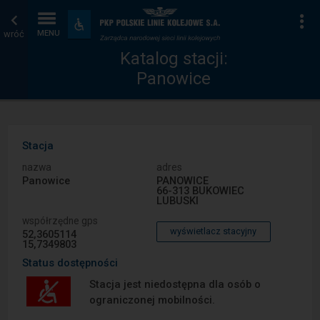
Katalog
Strona
Na
Dostępność
i
wróć
MENU
stacji
główna
udogodnienia
Katalog stacji:
Panowice
Stacja
nazwa
adres
Panowice
PANOWICE
66-313 BUKOWIEC
LUBUSKI
współrzędne gps
wyświetlacz stacyjny
52,3605114
15,7349803
Status dostępności
Stacja jest niedostępna dla osób o
ograniczonej mobilności.