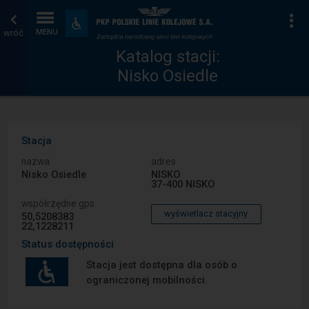
Katalog
Strona
Na
Dostępność
i
wróć
MENU
stacji
główna
udogodnienia
Katalog stacji:
Nisko Osiedle
Stacja
nazwa
adres
Nisko Osiedle
NISKO
37-400 NISKO
współrzędne gps
wyświetlacz stacyjny
50,5208383
22,1228211
Status dostępności
Stacja jest dostępna dla osób o
ograniczonej mobilności.