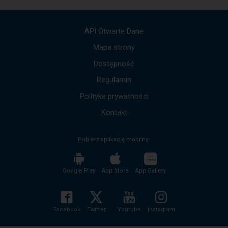
Użyj
strzałek
góra,
API Otwarte Dane
dół,
by
Mapa strony
przejść
Dostępność
do
kolejnych
Regulamin
komunikatów.
Cała
Polityka prywatności
treść
komunikatu
Kontakt
zostanie
odczytana
Pobierz aplikację mobilną:
bez
potrzeby
wciskania
przycisku
Google Play
App Store
App Gallery
enter
i
zwijania/rozwijania
treści
Facebook
Twitter
Youtube
Instagram
komunikatu.