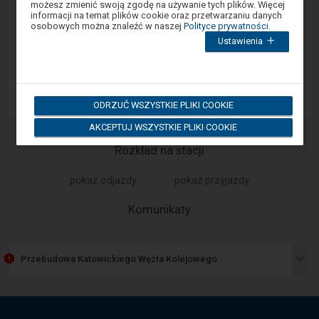
możesz zmienić swoją zgodę na używanie tych plików. Więcej
modalnym.
Google Play
informacji na temat plików cookie oraz przetwarzaniu danych
W
osobowych można znaleźć w naszej
Polityce prywatności
.
celu
Ustawienia
zamknięcia
okna
App Store
modalnego
wybierz
którąś
z
ODRZUĆ WSZYSTKIE PLIKI COOKIE
opcji
dostępnych
AKCEPTUJ WSZYSTKIE PLIKI COOKIE
na
końcu
okna.
Rozkład na stacji
Wciśnij
tab
pokaż odjazdy
pokaż przyjazdy
by
poruszać
się
-
Komunikaty
po
Następny
kolejnych
elementach
element
w
przedstawia
ramach
Przebudowa Katowickiego Węzła Kolejowego
listę
otwartego
komunikatów.
okna.
Użyj
strzałek
góra,