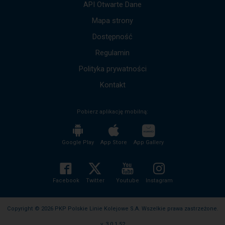
API Otwarte Dane
dół,
by
Mapa strony
przejść
Dostępność
do
kolejnych
Regulamin
komunikatów.
Cała
Polityka prywatności
treść
komunikatu
Kontakt
zostanie
odczytana
Pobierz aplikację mobilną:
bez
potrzeby
wciskania
przycisku
Google Play
App Store
App Gallery
enter
i
zwijania/rozwijania
treści
Facebook
Twitter
Youtube
Instagram
komunikatu.
Copyright © 2026 PKP Polskie Linie Kolejowe S.A. Wszelkie prawa zastrzeżone.
v. 3.0.1.52