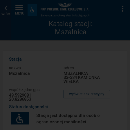
Katalog
Strona
Na
Dostępność
i
wróć
MENU
stacji
główna
udogodnienia
Katalog stacji:
Mszalnica
Stacja
nazwa
adres
Mszalnica
MSZALNICA
33-334 KAMIONKA
WIELKA
współrzędne gps
wyświetlacz stacyjny
49,5929081
20,8286853
Status dostępności
Stacja jest dostępna dla osób o
ograniczonej mobilności.