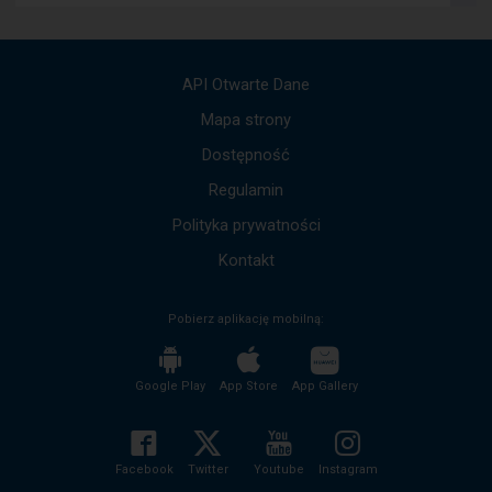
komunikatów.
Użyj
strzałek
góra,
API Otwarte Dane
dół,
by
Mapa strony
przejść
Dostępność
do
kolejnych
Regulamin
komunikatów.
Cała
Polityka prywatności
treść
komunikatu
Kontakt
zostanie
odczytana
Pobierz aplikację mobilną:
bez
potrzeby
wciskania
przycisku
Google Play
App Store
App Gallery
enter
i
zwijania/rozwijania
treści
Facebook
Twitter
Youtube
Instagram
komunikatu.