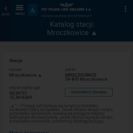
Katalog
Strona
Na
Dostępność
i
wróć
MENU
stacji
główna
udogodnienia
Katalog stacji:
Mroczkowice ▲
Stacja
nazwa
adres
Mroczkowice ▲
MROCZKOWICE
59-870 Mroczkowice
współrzędne gps
wyświetlacz stacyjny
50,94751
15,3616269
„▲” — Pociągi zatrzymują się na tym przystanku
osobowym tylko na żądanie. Jeżeli chcesz wsiąść na tym
przystanku osobowym, oczekuj na pociąg w miejscu
widocznym dla maszynisty. Jeżeli chcesz wysiąść na tym
przystanku osobowym, poinformuj obsługę pociągu.