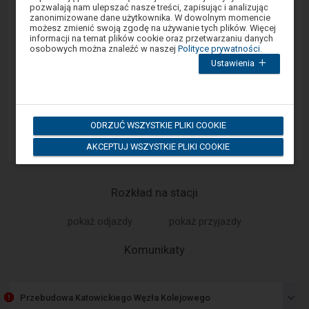
się
pozwalają nam ulepszać nasze treści, zapisując i analizując
w
zanonimizowane dane użytkownika. W dowolnym momencie
oknie
Sprawny Peron
możesz zmienić swoją zgodę na używanie tych plików. Więcej
modalnym.
informacji na temat plików cookie oraz przetwarzaniu danych
W
osobowych można znaleźć w naszej
Polityce prywatności
.
celu
Google Play
Ustawienia
zamknięcia
okna
modalnego
wybierz
którąś
App Store
z
ODRZUĆ WSZYSTKIE PLIKI COOKIE
opcji
dostępnych
AKCEPTUJ WSZYSTKIE PLIKI COOKIE
na
końcu
okna.
Wciśnij
tab
Rozkład na stacji
by
poruszać
się
pokaż odjazdy
pokaż przyjazdy
po
kolejnych
-
Komunikaty
elementach
w
Następny
ramach
element
otwartego
przedstawia
okna.
Przebudowa Katowickiego Węzła Kolejowego
listę