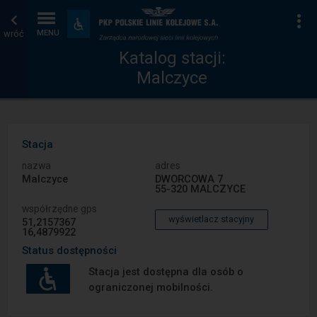
Katalog
Strona
Na
Dostępność
i
wróć
MENU
stacji
główna
udogodnienia
Katalog stacji:
Malczyce
Stacja
nazwa
adres
Malczyce
DWORCOWA 7
55-320 MALCZYCE
współrzędne gps
wyświetlacz stacyjny
51,2157367
16,4879922
Status dostępności
Stacja jest dostępna dla osób o
ograniczonej mobilności.