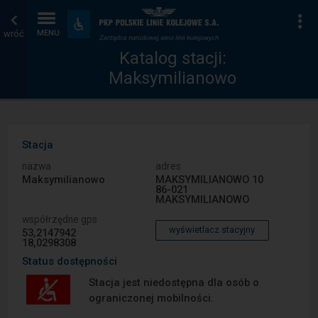
Katalog
Strona
Na
Dostępność
i
wróć
MENU
stacji
główna
udogodnienia
Katalog stacji:
Maksymilianowo
Stacja
nazwa
adres
Maksymilianowo
MAKSYMILIANOWO 10
86-021
MAKSYMILIANOWO
współrzędne gps
wyświetlacz stacyjny
53,2147942
18,0298308
Status dostępności
Stacja jest niedostępna dla osób o
ograniczonej mobilności.