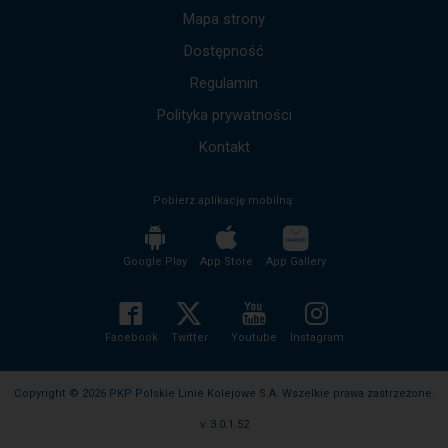
by
Mapa strony
przejść
Dostępność
do
kolejnych
Regulamin
komunikatów.
Cała
Polityka prywatności
treść
komunikatu
Kontakt
zostanie
odczytana
Pobierz aplikację mobilną:
bez
potrzeby
wciskania
przycisku
Google Play
App Store
App Gallery
enter
i
zwijania/rozwijania
treści
Facebook
Twitter
Youtube
Instagram
komunikatu.
Copyright © 2026 PKP Polskie Linie Kolejowe S.A. Wszelkie prawa zastrzeżone.
v. 3.0.1.52