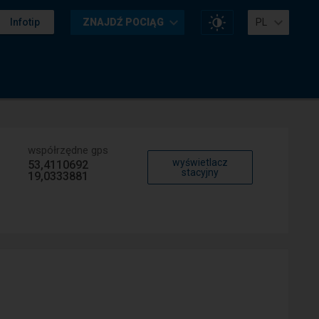
Zmień
Infotip
ZNAJDŹ POCIĄG
PL
kontrast
na
stronie
współrzędne gps
wyświetlacz
53,4110692
stacyjny
19,0333881