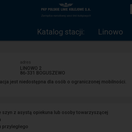
Katalog
Strona
stacji
główna
Katalog stacji:
Linowo
adres
LINOWO 2
86-331 BOGUSZEWO
acja jest niedostępna dla osób o ograniczonej mobilności.
e szyn z asystą opiekuna lub osoby towarzyszącej
n
u przyległego