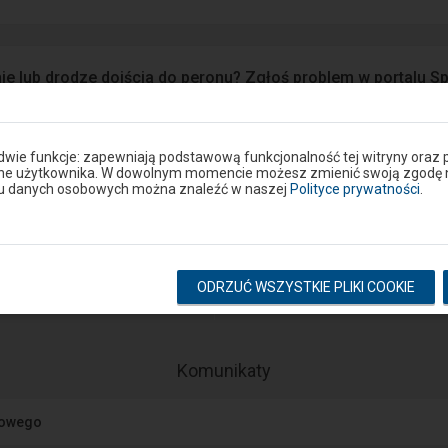
ie lub drodze dojścia do peronu? Zgłoś problem w portalu S
Google Play
eron
 dwie funkcje: zapewniają podstawową funkcjonalność tej witryny oraz 
ane użytkownika. W dowolnym momencie możesz zmienić swoją zgodę na 
niu danych osobowych można znaleźć w naszej
Polityce prywatności
.
Rozkład na stacji
ODRZUĆ WSZYSTKIE PLIKI COOKIE
pokaż odjazdy
pokaż przyjazdy
-
Komunikaty
Następny
element
jowego
przedstawia