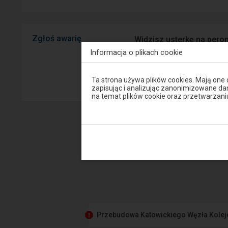
Zgłoś awarię
Widzisz usterkę na peron
mobilnej na Android/iOS.
Informacja o plikach cookie
Uwaga,
Sprawny P
Ta strona używa plików cookies. Mają one
znajdujesz
zapisując i analizując zanonimizowane d
się
na temat plików cookie oraz przetwarza
w
oknie
modalnym.
W
celu
zamknięcia
okna
modalnego
wybierz
którąś
z
opcji
dostępnych
na
końcu
Przebudowa Katowickiego Węzła Kole
okna.