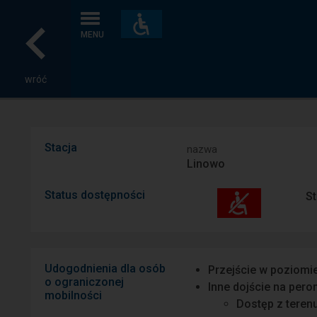
Dostępność
i
MENU
udogodnienia
wróć
Stacja
nazwa
Linowo
Status dostępności
St
Udogodnienia dla osób
Przejście w poziomi
o ograniczonej
Inne dojście na pero
mobilności
Dostęp z teren