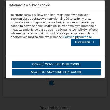
Informacja o plikach cookie
Zgłoś awarię
Uwaga,
Ta strona używa plików cookies. Mają one dwie funkcje:
znajdujesz
zapewniają podstawową funkcjonalność tej witryny oraz
Widzisz usterkę na peronie lub drodze dojścia do
się
pozwalają nam ulepszać nasze treści, zapisując i analizując
w
peronu? Zgłoś problem w portalu Sprawny Peron
zanonimizowane dane użytkownika. W dowolnym momencie
oknie
możesz zmienić swoją zgodę na używanie tych plików. Więcej
lub za pośrednictwem aplikacji mobilnej na
modalnym.
informacji na temat plików cookie oraz przetwarzaniu danych
W
Android/iOS.
osobowych można znaleźć w naszej
Polityce prywatności
.
celu
Ustawienia
zamknięcia
okna
Sprawny Peron
modalnego
wybierz
którąś
Google Play
z
ODRZUĆ WSZYSTKIE PLIKI COOKIE
opcji
dostępnych
AKCEPTUJ WSZYSTKIE PLIKI COOKIE
na
końcu
App Store
okna.
Wciśnij
tab
by
poruszać
się
po
kolejnych
Rozkład na stacji
elementach