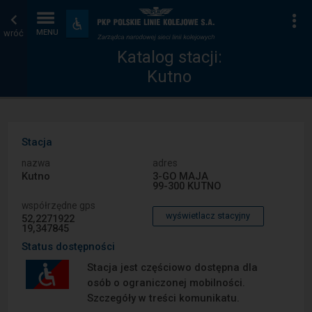
Katalog
Strona
Na
Dostępność
i
wróć
MENU
stacji
główna
udogodnienia
Katalog stacji:
Kutno
Stacja
nazwa
adres
Kutno
3-GO MAJA
99-300 KUTNO
współrzędne gps
wyświetlacz stacyjny
52,2271922
19,347845
Status dostępności
Stacja jest częściowo dostępna dla
osób o ograniczonej mobilności.
Szczegóły w treści komunikatu.