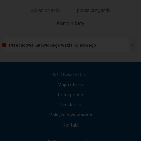
w
ramach
pokaż odjazdy
pokaż przyjazdy
otwartego
okna.
-
Komunikaty
Następny
element
przedstawia
Przebudowa Katowickiego Węzła Kolejowego
listę
komunikatów.
Użyj
strzałek
góra,
API Otwarte Dane
dół,
by
Mapa strony
przejść
Dostępność
do
kolejnych
Regulamin
komunikatów.
Cała
Polityka prywatności
treść
komunikatu
Kontakt
zostanie
odczytana