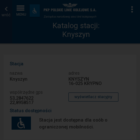
Katalog
Strona
Na
Dostępność
i
wróć
MENU
stacji
główna
udogodnienia
Katalog stacji:
Knyszyn
Stacja
nazwa
adres
Knyszyn
KNYSZYN
16-025 KRYPNO
współrzędne gps
wyświetlacz stacyjny
53,2847622
22,8958517
Status dostępności
Stacja jest dostępna dla osób o
ograniczonej mobilności.