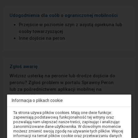
Udogodnienia dla osób o ograniczonej mobilności
Przejście w poziomie szyn z asystą opiekuna lub
osoby towarzyszącej
Inne dojście na peron
Zgłoś awarię
Widzisz usterkę na peronie lub drodze dojścia do
peronu? Zgłoś problem w portalu Sprawny Peron
lub za pośrednictwem aplikacji mobilnej na
Android/iOS.
Informacja o plikach cookie
Uwaga,
Sprawny Peron
Ta strona używa plików cookies. Mają one dwie funkcje:
znajdujesz
zapewniają podstawową funkcjonalność tej witryny oraz
się
pozwalają nam ulepszać nasze treści, zapisując i analizując
w
Google Play
zanonimizowane dane użytkownika. W dowolnym momencie
oknie
możesz zmienić swoją zgodę na używanie tych plików. Więcej
modalnym.
informacji na temat plików cookie oraz przetwarzaniu danych