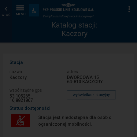
Katalog
Strona
Na
Dostępność
i
wróć
MENU
stacji
główna
udogodnienia
Katalog stacji:
Kaczory
Stacja
nazwa
adres
Kaczory
DWORCOWA 15
64-810 KACZORY
współrzędne gps
wyświetlacz stacyjny
53,105265
16,8821867
Status dostępności
Stacja jest niedostępna dla osób o
ograniczonej mobilności.