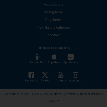
by
Mapa strony
przejść
Dostępność
do
kolejnych
Regulamin
komunikatów.
Cała
Polityka prywatności
treść
komunikatu
Kontakt
zostanie
odczytana
Pobierz aplikację mobilną:
bez
potrzeby
wciskania
przycisku
Google Play
App Store
App Gallery
enter
i
zwijania/rozwijania
treści
Facebook
Twitter
Youtube
Instagram
komunikatu.
Copyright © 2026 PKP Polskie Linie Kolejowe S.A. Wszelkie prawa zastrzeżone.
v. 3.0.1.52