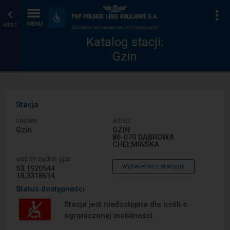
Katalog
Strona
Na
Dostępność
i
wróć
MENU
stacji
główna
udogodnienia
Katalog stacji:
Gzin
Stacja
nazwa
adres
Gzin
GZIN
86-070 DĄBROWA
CHEŁMIŃSKA
współrzędne gps
wyświetlacz stacyjny
53,1920544
18,3318614
Status dostępności
Stacja jest niedostępna dla osób o
ograniczonej mobilności.