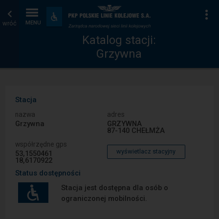
Katalog
Strona
Na
Dostępność
i
wróć
MENU
stacji
główna
udogodnienia
Katalog stacji:
Grzywna
Stacja
nazwa
adres
Grzywna
GRZYWNA
87-140 CHEŁMŻA
współrzędne gps
wyświetlacz stacyjny
53,1550461
18,6170922
Status dostępności
Stacja jest dostępna dla osób o
ograniczonej mobilności.