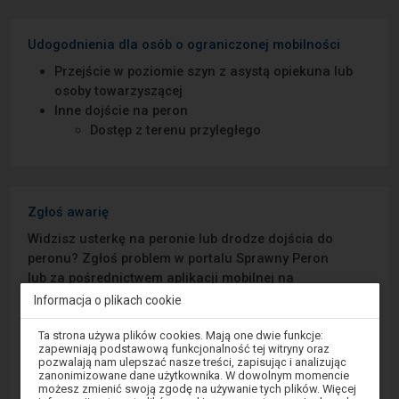
Udogodnienia dla osób o ograniczonej mobilności
Przejście w poziomie szyn z asystą opiekuna lub
osoby towarzyszącej
Inne dojście na peron
Dostęp z terenu przyległego
Zgłoś awarię
Widzisz usterkę na peronie lub drodze dojścia do
peronu? Zgłoś problem w portalu Sprawny Peron
lub za pośrednictwem aplikacji mobilnej na
Android/iOS.
Informacja o plikach cookie
Uwaga,
Ta strona używa plików cookies. Mają one dwie funkcje:
Sprawny Peron
znajdujesz
zapewniają podstawową funkcjonalność tej witryny oraz
się
pozwalają nam ulepszać nasze treści, zapisując i analizując
w
zanonimizowane dane użytkownika. W dowolnym momencie
Google Play
oknie
możesz zmienić swoją zgodę na używanie tych plików. Więcej
modalnym.