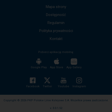
dół,
by
Mapa strony
przejść
Dostępność
do
kolejnych
Regulamin
komunikatów.
Cała
Polityka prywatności
treść
komunikatu
Kontakt
zostanie
odczytana
Pobierz aplikację mobilną:
bez
potrzeby
wciskania
przycisku
Google Play
App Store
App Gallery
enter
i
zwijania/rozwijania
treści
Facebook
Twitter
Youtube
Instagram
komunikatu.
Copyright © 2026 PKP Polskie Linie Kolejowe S.A. Wszelkie prawa zastrzeżone.
v. 3.0.1.52