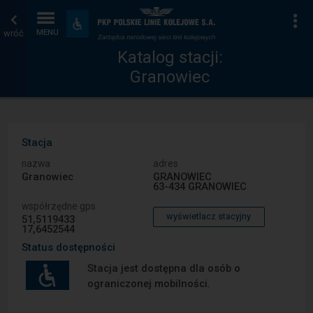
Katalog
Strona
Na
Dostępność
i
wróć
MENU
stacji
główna
udogodnienia
Katalog stacji:
Granowiec
Stacja
nazwa
adres
Granowiec
GRANOWIEC
63-434 GRANOWIEC
współrzędne gps
wyświetlacz stacyjny
51,5119433
17,6452544
Status dostępności
Stacja jest dostępna dla osób o
ograniczonej mobilności.