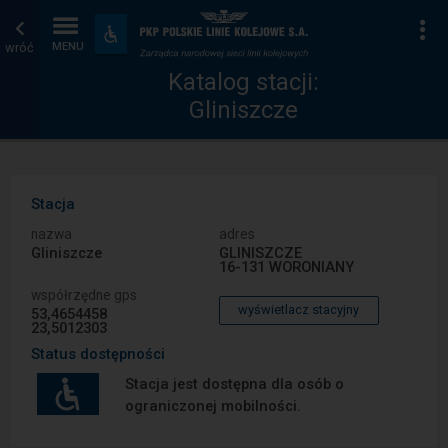
Katalog
Strona
Na
Dostępność
i
wróć
MENU
stacji
główna
udogodnienia
Katalog stacji:
Gliniszcze
Stacja
nazwa
adres
Gliniszcze
GLINISZCZE
16-131 WORONIANY
współrzędne gps
wyświetlacz stacyjny
53,4654458
23,5012303
Status dostępności
Stacja jest dostępna dla osób o
ograniczonej mobilności.