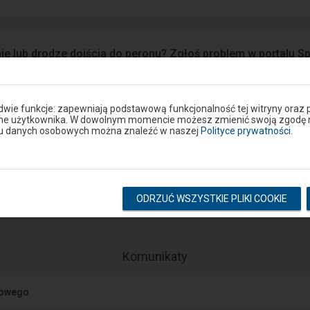
ie lub drodze dojścia do peronu? Zgłoś problem w portalu S
Google Play
eron
 dwie funkcje: zapewniają podstawową funkcjonalność tej witryny oraz 
ane użytkownika. W dowolnym momencie możesz zmienić swoją zgodę na 
niu danych osobowych można znaleźć w naszej
Polityce prywatności
.
Rozkład na stacji
ODRZUĆ WSZYSTKIE PLIKI COOKIE
pokaż odjazdy
pokaż przyjazdy
-
Komunikaty
Następny
element
jowego
przedstawia