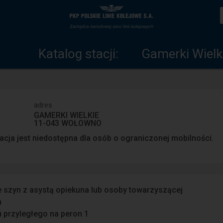
Katalog
Strona
stacji
główna
Katalog stacji:
Gamerki Wielk
adres
GAMERKI WIELKIE
11-043 WOŁOWNO
acja jest niedostępna dla osób o ograniczonej mobilności.
e szyn z asystą opiekuna lub osoby towarzyszącej
n
u przyległego na peron 1