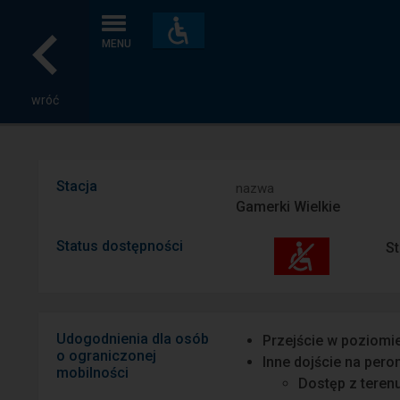
Dostępność
i
MENU
udogodnienia
wróć
Stacja
nazwa
Gamerki Wielkie
Status dostępności
St
Udogodnienia dla osób
Przejście w poziomi
o ograniczonej
Inne dojście na pero
mobilności
Dostęp z teren