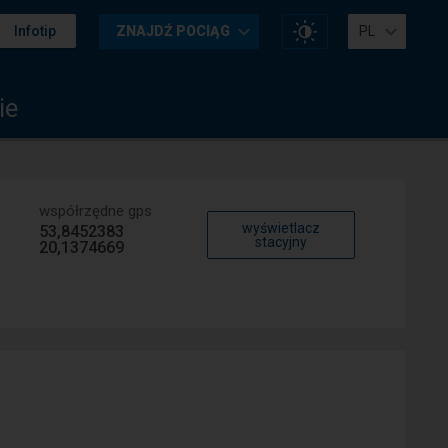
Zmień
Infotip
ZNAJDŹ POCIĄG
PL
kontrast
na
stronie
ie
współrzędne gps
wyświetlacz
53,8452383
stacyjny
20,1374669