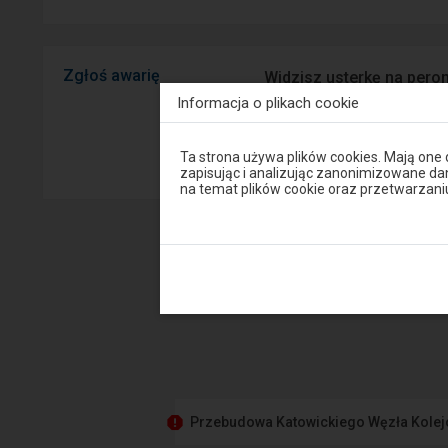
Zgłoś awarię
Widzisz usterkę na peron
mobilnej na Android/iOS.
Informacja o plikach cookie
Uwaga,
Sprawny P
Ta strona używa plików cookies. Mają one
znajdujesz
zapisując i analizując zanonimizowane d
się
na temat plików cookie oraz przetwarza
w
oknie
modalnym.
W
celu
zamknięcia
okna
modalnego
wybierz
którąś
z
opcji
dostępnych
na
końcu
Przebudowa Katowickiego Węzła Kole
okna.