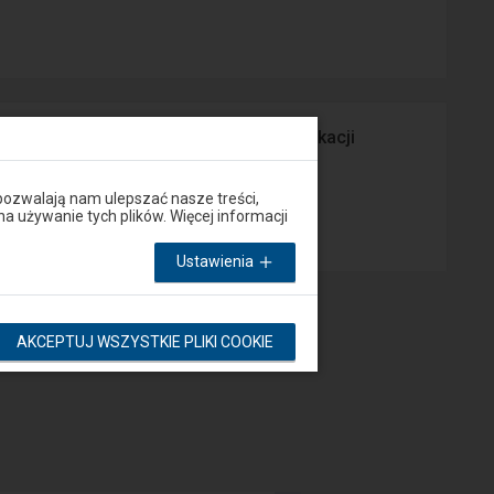
prawny Peron lub za pośrednictwem aplikacji
pozwalają nam ulepszać nasze treści,
App Store
używanie tych plików. Więcej informacji
Ustawienia
AKCEPTUJ WSZYSTKIE PLIKI COOKIE