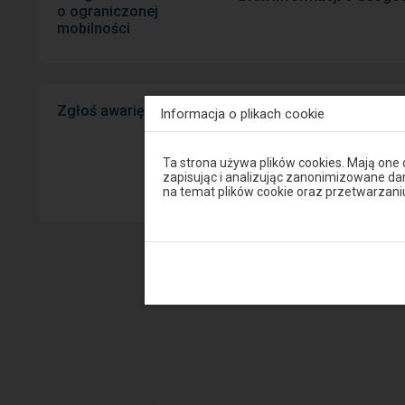
o ograniczonej
mobilności
Zgłoś awarię
Widzisz usterkę na peron
Informacja o plikach cookie
mobilnej na Android/iOS.
Uwaga,
Ta strona używa plików cookies. Mają one
znajdujesz
zapisując i analizując zanonimizowane d
Sprawny P
się
na temat plików cookie oraz przetwarza
w
oknie
modalnym.
W
celu
zamknięcia
okna
modalnego
wybierz
którąś
z
opcji
dostępnych
na
końcu