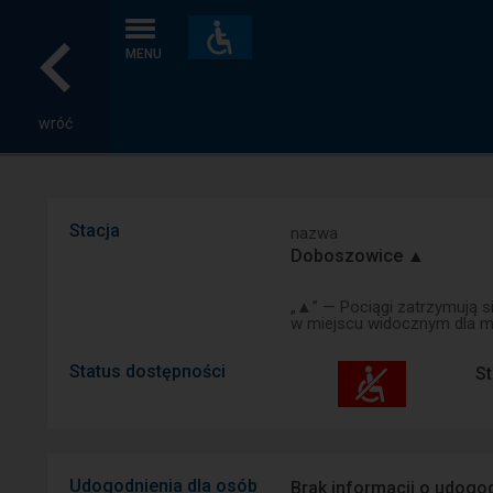
Dostępność
i
MENU
udogodnienia
wróć
Stacja
nazwa
Doboszowice ▲
„▲” — Pociągi zatrzymują s
w miejscu widocznym dla ma
Status dostępności
St
Udogodnienia dla osób
Brak informacji o udogod