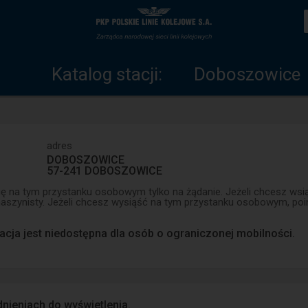
Katalog
Strona
stacji
główna
Doboszowice
Katalog stacji:
adres
DOBOSZOWICE
57-241 DOBOSZOWICE
ię na tym przystanku osobowym tylko na żądanie. Jeżeli chcesz ws
szynisty. Jeżeli chcesz wysiąść na tym przystanku osobowym, poi
acja jest niedostępna dla osób o ograniczonej mobilności.
nieniach do wyświetlenia.