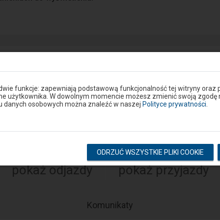
ie lub drodze dojścia do peronu? Zgłoś problem w portalu S
 dwie funkcje: zapewniają podstawową funkcjonalność tej witryny oraz 
Google Play
ane użytkownika. W dowolnym momencie możesz zmienić swoją zgodę na 
eron
niu danych osobowych można znaleźć w naszej
Polityce prywatności
.
Rozkład na stacji
ODRZUĆ WSZYSTKIE PLIKI COOKIE
pokaż odjazdy
pokaż przyjazdy
-
Komunikaty
Następny