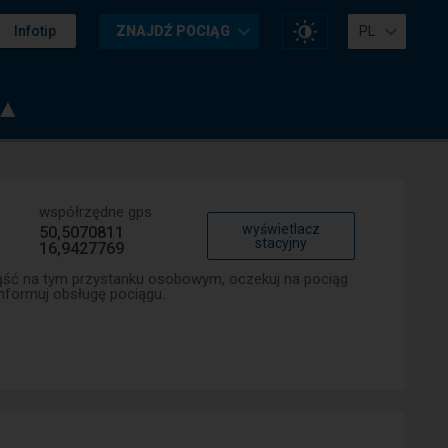
Zmień
Infotip
ZNAJDŹ POCIĄG
PL
kontrast
na
stronie
 ▲
współrzędne gps
wyświetlacz
50,5070811
stacyjny
16,9427769
iąść na tym przystanku osobowym, oczekuj na pociąg
nformuj obsługę pociągu.