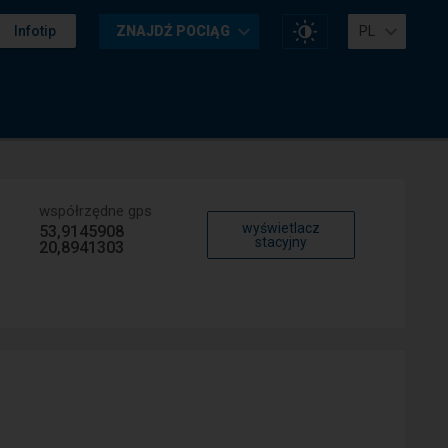
Zmień
Infotip
ZNAJDŹ POCIĄG
PL
kontrast
na
stronie
współrzędne gps
wyświetlacz
53,9145908
stacyjny
20,8941303