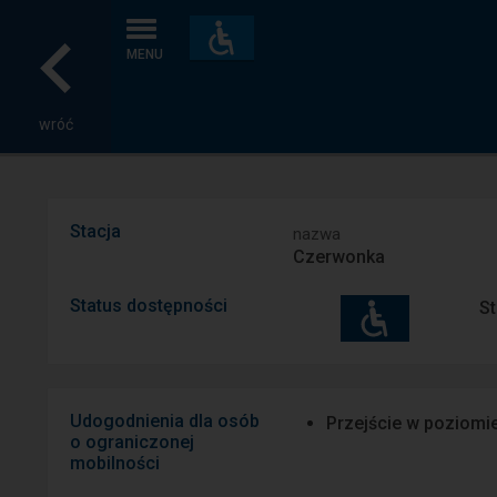
Dostępność
i
MENU
udogodnienia
wróć
Stacja
nazwa
Czerwonka
Status dostępności
St
Udogodnienia dla osób
Przejście w poziomi
o ograniczonej
mobilności