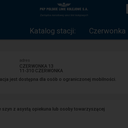
Katalog
Strona
stacji
główna
Katalog stacji:
Czerwonka
adres
CZERWONKA 13
11-310 CZERWONKA
acja jest dostępna dla osób o ograniczonej mobilności.
e szyn z asystą opiekuna lub osoby towarzyszącej