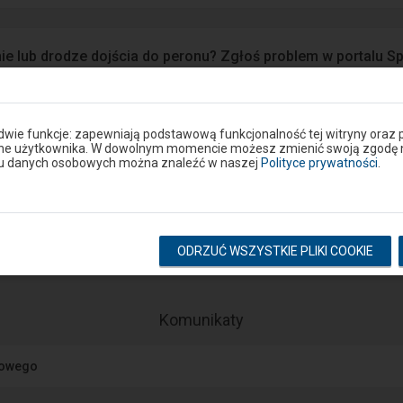
ie lub drodze dojścia do peronu? Zgłoś problem w portalu S
Google Play
eron
 dwie funkcje: zapewniają podstawową funkcjonalność tej witryny oraz 
ane użytkownika. W dowolnym momencie możesz zmienić swoją zgodę na 
niu danych osobowych można znaleźć w naszej
Polityce prywatności
.
Rozkład na stacji
pokaż odjazdy
pokaż przyjazdy
ODRZUĆ WSZYSTKIE PLIKI COOKIE
-
Komunikaty
Następny
element
jowego
przedstawia
listę