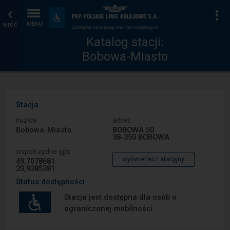
Katalog
Strona
Na
Dostępność
i
wróć
MENU
stacji
główna
udogodnienia
Katalog stacji:
Bobowa-Miasto
Stacja
nazwa
adres
Bobowa-Miasto
BOBOWA 50
38-350 BOBOWA
współrzędne gps
wyświetlacz stacyjny
49,7078681
20,9385381
Status dostępności
Stacja jest dostępna dla osób o
ograniczonej mobilności.