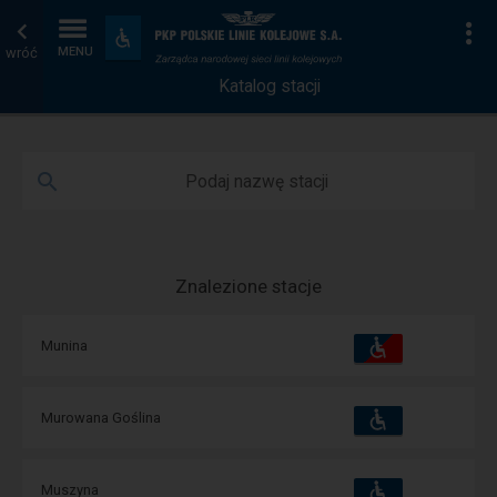
Katalog
Strona
Na
Dostępność
i
wróć
MENU
stacji
główna
udogodnienia
Katalog stacji
Podaj nazwę stacji
Znalezione stacje
Dostępność
Dostępne
Munina
i
udogodnienia
operacje:
Dostępność
Dostępne
Murowana Goślina
i
udogodnienia
operacje:
Dostępność
Dostępne
Muszyna