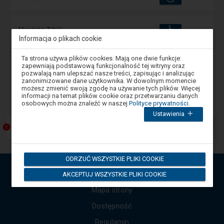
i
udogodnienia
operacje:
Dostępność
Dostępne
Muszyna Zdrój
i
Informacja o plikach cookie
udogodnienia
operacje:
Uwaga,
Ta strona używa plików cookies. Mają one dwie funkcje:
znajdujesz
zapewniają podstawową funkcjonalność tej witryny oraz
Wstecz
1
Dalej
się
pozwalają nam ulepszać nasze treści, zapisując i analizując
w
zanonimizowane dane użytkownika. W dowolnym momencie
oknie
możesz zmienić swoją zgodę na używanie tych plików. Więcej
-
Komunikaty
modalnym.
informacji na temat plików cookie oraz przetwarzaniu danych
W
Następny
osobowych można znaleźć w naszej
Polityce prywatności
.
celu
element
Ustawienia
zamknięcia
przedstawia
okna
Przebudowa Katowickiego Węzła Kolejowego
listę
modalnego
wybierz
komunikatów.
którąś
Użyj
z
strzałek
ODRZUĆ WSZYSTKIE PLIKI COOKIE
opcji
dostępnych
góra,
API Otwarte Dane
AKCEPTUJ WSZYSTKIE PLIKI COOKIE
na
dół,
końcu
by
Mapa strony
okna.
przejść
Wciśnij
tab
Dostępność
do
by
kolejnych
poruszać
Regulamin