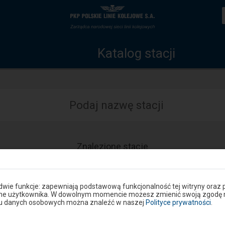
Katalog
Strona
stacji
główna
Katalog stacji
Podaj nazwę stacji
Znalezione stacje
Dostępność
Dostępne
i
udogodnienia
operacje:
 dwie funkcje: zapewniają podstawową funkcjonalność tej witryny oraz 
ane użytkownika. W dowolnym momencie możesz zmienić swoją zgodę na 
niu danych osobowych można znaleźć w naszej
Polityce prywatności
.
Wstecz
1
Dalej