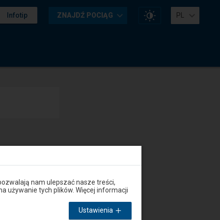
Zmień
Infotip
ZNAJDŹ POCIĄG
PL
kontrast
na
stronie
pozwalają nam ulepszać nasze treści,
używanie tych plików. Więcej informacji
Ustawienia