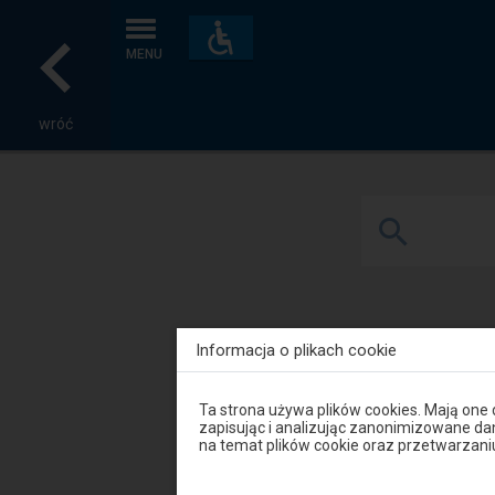
Dostępność
i
MENU
udogodnienia
wróć
Informacja o plikach cookie
Mszalnica
Uwaga,
Ta strona używa plików cookies. Mają one
znajdujesz
zapisując i analizując zanonimizowane d
się
na temat plików cookie oraz przetwarza
w
oknie
modalnym.