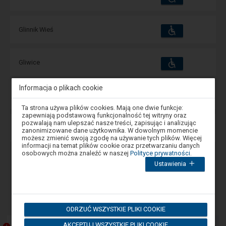
i
udogodnienia
operacje:
Dostępność
Dostępne
Glinnik Wieś
i
udogodnienia
operacje:
Dostępność
Dostępne
Gliwice
i
udogodnienia
operacje:
Informacja o plikach cookie
Dostępność
Dostępne
Gliwice Kuźnica
i
Uwaga,
udogodnienia
operacje:
Ta strona używa plików cookies. Mają one dwie funkcje:
znajdujesz
zapewniają podstawową funkcjonalność tej witryny oraz
się
pozwalają nam ulepszać nasze treści, zapisując i analizując
Dostępność
w
Dostępne
Gliwice Łabędy
zanonimizowane dane użytkownika. W dowolnym momencie
i
oknie
udogodnienia
możesz zmienić swoją zgodę na używanie tych plików. Więcej
operacje:
modalnym.
informacji na temat plików cookie oraz przetwarzaniu danych
W
osobowych można znaleźć w naszej
Polityce prywatności
.
celu
Ustawienia
zamknięcia
Wstecz
1
Dalej
okna
modalnego
wybierz
-
Komunikaty
którąś
Następny
z
ODRZUĆ WSZYSTKIE PLIKI COOKIE
element
opcji
dostępnych
przedstawia
AKCEPTUJ WSZYSTKIE PLIKI COOKIE
na