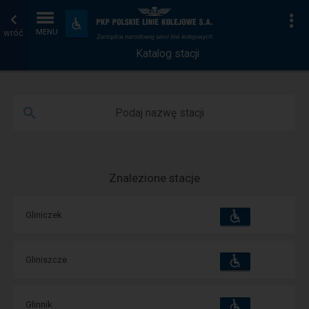
Katalog
Strona
Na
Dostępność
i
wróć
MENU
stacji
główna
udogodnienia
Katalog stacji
Podaj nazwę stacji
Znalezione stacje
Dostępność
Dostępne
Gliniczek
i
udogodnienia
operacje:
Dostępność
Dostępne
Gliniszcze
i
udogodnienia
operacje:
Dostępność
Dostępne
Glinnik