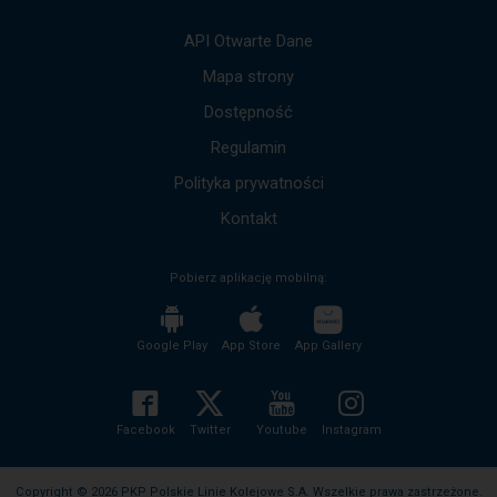
strzałek
góra,
API Otwarte Dane
dół,
by
Mapa strony
przejść
Dostępność
do
kolejnych
Regulamin
komunikatów.
Cała
Polityka prywatności
treść
komunikatu
Kontakt
zostanie
odczytana
Pobierz aplikację mobilną:
bez
potrzeby
wciskania
przycisku
Google Play
App Store
App Gallery
enter
i
zwijania/rozwijania
treści
Facebook
Twitter
Youtube
Instagram
komunikatu.
Copyright © 2026 PKP Polskie Linie Kolejowe S.A. Wszelkie prawa zastrzeżone.