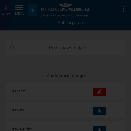
Katalog
Strona
Na
Dostępność
i
wróć
MENU
stacji
główna
udogodnienia
Katalog stacji
Podaj nazwę stacji
Znalezione stacje
Dostępność
Dostępne
Dragacz
i
udogodnienia
operacje:
Dostępność
Dostępne
Drawiny
i
udogodnienia
operacje:
Dostępność
Dostępne
Drawski Młyn