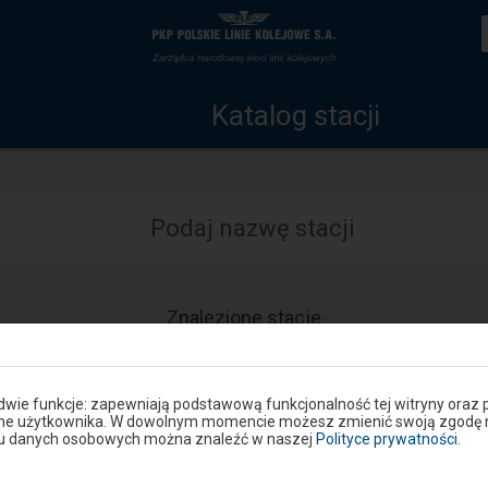
Katalog
Strona
stacji
główna
Katalog stacji
Podaj nazwę stacji
Znalezione stacje
Dostępność
Dostępne
i
udogodnienia
operacje:
 dwie funkcje: zapewniają podstawową funkcjonalność tej witryny oraz 
ane użytkownika. W dowolnym momencie możesz zmienić swoją zgodę na 
niu danych osobowych można znaleźć w naszej
Polityce prywatności
.
Wstecz
1
Dalej