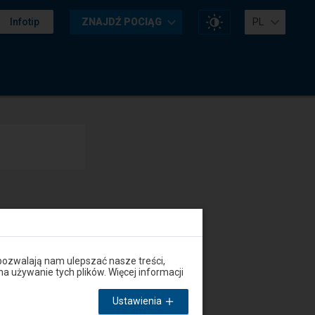
Zmień
Infotip
ZNAJDŹ POCIĄG
PL
kontrast
na
stronie
pozwalają nam ulepszać nasze treści,
używanie tych plików. Więcej informacji
Ustawienia