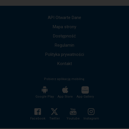
Użyj
strzałek
góra,
API Otwarte Dane
dół,
by
Mapa strony
przejść
Dostępność
do
kolejnych
Regulamin
komunikatów.
Cała
Polityka prywatności
treść
komunikatu
Kontakt
zostanie
odczytana
Pobierz aplikację mobilną:
bez
potrzeby
wciskania
przycisku
Google Play
App Store
App Gallery
enter
i
zwijania/rozwijania
treści
Facebook
Twitter
Youtube
Instagram
komunikatu.