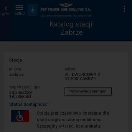
Katalog
Strona
Na
Dostępność
i
wróć
MENU
stacji
główna
udogodnienia
Katalog stacji:
Zabrze
Stacja
nazwa
adres
Zabrze
PL. DWORCOWY 2
41-800 ZABRZE
współrzędne gps
wyświetlacz stacyjny
50,3052228
18,7868581
Status dostępności
Stacja jest częściowo dostępna dla
osób o ograniczonej mobilności.
Szczegóły w treści komunikatu.