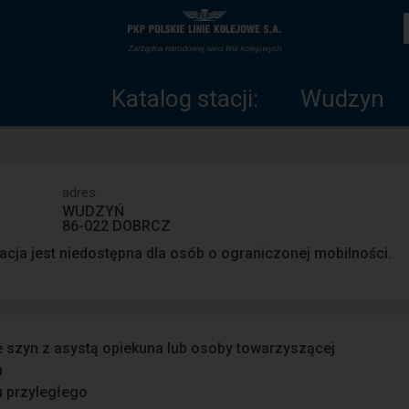
Katalog
Strona
stacji
główna
Katalog stacji:
Wudzyn
adres
WUDZYŃ
86-022 DOBRCZ
acja jest niedostępna dla osób o ograniczonej mobilności.
e szyn z asystą opiekuna lub osoby towarzyszącej
n
u przyległego