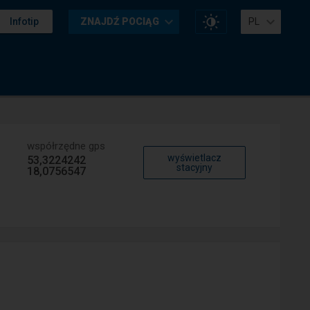
Zmień
Infotip
ZNAJDŹ POCIĄG
PL
kontrast
na
stronie
współrzędne gps
wyświetlacz
53,3224242
stacyjny
18,0756547