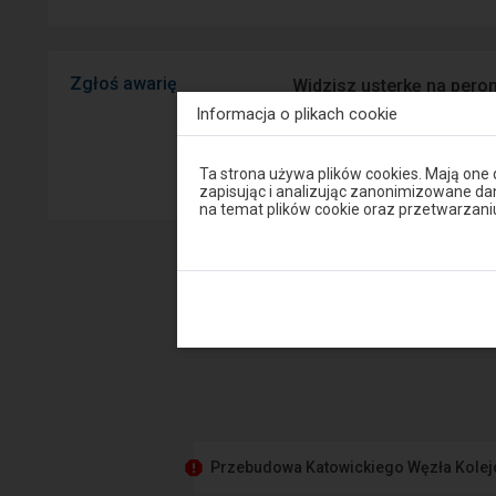
Zgłoś awarię
Widzisz usterkę na peron
mobilnej na Android/iOS.
Informacja o plikach cookie
Uwaga,
Sprawny P
Ta strona używa plików cookies. Mają one
znajdujesz
zapisując i analizując zanonimizowane d
się
na temat plików cookie oraz przetwarza
w
oknie
modalnym.
W
celu
zamknięcia
okna
modalnego
wybierz
którąś
z
opcji
dostępnych
na
końcu
Przebudowa Katowickiego Węzła Kole
okna.