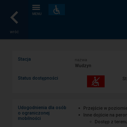
Dostępność
i
MENU
udogodnienia
wróć
Stacja
nazwa
Wudzyn
Status dostępności
St
Udogodnienia dla osób
Przejście w poziomi
o ograniczonej
Inne dojście na pero
mobilności
Dostęp z teren