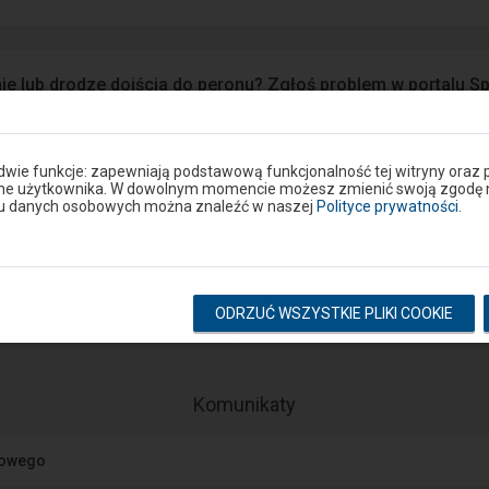
ie lub drodze dojścia do peronu? Zgłoś problem w portalu S
Google Play
eron
 dwie funkcje: zapewniają podstawową funkcjonalność tej witryny oraz 
ane użytkownika. W dowolnym momencie możesz zmienić swoją zgodę na 
niu danych osobowych można znaleźć w naszej
Polityce prywatności
.
Rozkład na stacji
ODRZUĆ WSZYSTKIE PLIKI COOKIE
pokaż odjazdy
pokaż przyjazdy
-
Komunikaty
Następny
element
jowego
przedstawia