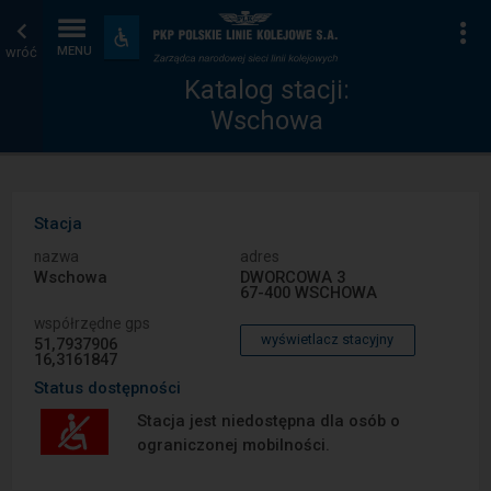
Katalog
Strona
Na
Dostępność
i
wróć
MENU
stacji
główna
udogodnienia
Katalog stacji:
Wschowa
Stacja
nazwa
adres
Wschowa
DWORCOWA 3
67-400 WSCHOWA
współrzędne gps
wyświetlacz stacyjny
51,7937906
16,3161847
Status dostępności
Stacja jest niedostępna dla osób o
ograniczonej mobilności.