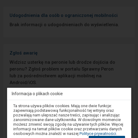
Udogodnienia dla osób o ograniczonej mobilności
Brak informacji o udogodnieniach do wyświetlenia.
Zgłoś awarię
Widzisz usterkę na peronie lub drodze dojścia do
peronu? Zgłoś problem w portalu Sprawny Peron
lub za pośrednictwem aplikacji mobilnej na
Android/iOS.
Informacja o plikach cookie
Sprawny Peron
Uwaga,
Ta strona używa plików cookies. Mają one dwie funkcje:
znajdujesz
zapewniają podstawową funkcjonalność tej witryny oraz
Google Play
się
pozwalają nam ulepszać nasze treści, zapisując i analizując
w
zanonimizowane dane użytkownika. W dowolnym momencie
oknie
możesz zmienić swoją zgodę na używanie tych plików. Więcej
modalnym.
informacji na temat plików cookie oraz przetwarzaniu danych
W
App Store
osobowych można znaleźć w naszej
Polityce prywatności
.
celu