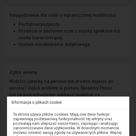
Udogodnienia dla osób o ograniczonej mobilności
Pochylnie/podjazdy
Przejście w poziomie szyn z asystą opiekuna lub
osoby towarzyszącej
System oznakowania dotykowego
Zgłoś awarię
Widzisz usterkę na peronie lub drodze dojścia do
peronu? Zgłoś problem w portalu Sprawny Peron
lub za pośrednictwem aplikacji mobilnej na
Android/iOS.
Informacja o plikach cookie
Uwaga,
Ta strona używa plików cookies. Mają one dwie funkcje:
Sprawny Peron
znajdujesz
zapewniają podstawową funkcjonalność tej witryny oraz
się
pozwalają nam ulepszać nasze treści, zapisując i analizując
w
zanonimizowane dane użytkownika. W dowolnym momencie
Google Play
oknie
możesz zmienić swoją zgodę na używanie tych plików. Więcej
modalnym.