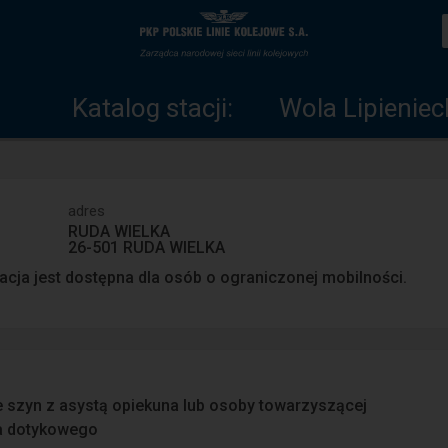
Katalog
Strona
stacji
główna
Katalog stacji:
Wola Lipieniec
adres
RUDA WIELKA
26-501 RUDA WIELKA
acja jest dostępna dla osób o ograniczonej mobilności.
e szyn z asystą opiekuna lub osoby towarzyszącej
a dotykowego