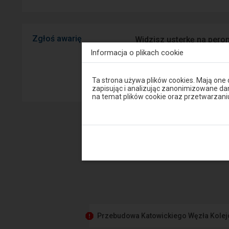
Zgłoś awarię
Widzisz usterkę na peron
mobilnej na Android/iOS.
Informacja o plikach cookie
Uwaga,
Sprawny P
Ta strona używa plików cookies. Mają one
znajdujesz
zapisując i analizując zanonimizowane d
się
na temat plików cookie oraz przetwarza
w
oknie
modalnym.
W
celu
zamknięcia
okna
modalnego
wybierz
którąś
z
opcji
dostępnych
na
końcu
Przebudowa Katowickiego Węzła Kole
okna.