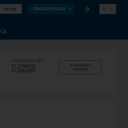
Zmień
Infotip
ZNAJDŹ POCIĄG
PL
kontrast
na
stronie
ka
współrzędne gps
wyświetlacz
51,2768653
stacyjny
21,0262967