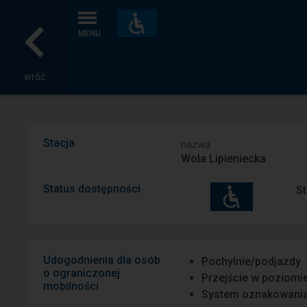
Dostępność
i
MENU
udogodnienia
wróć
Stacja
nazwa
Wola Lipieniecka
Status dostępności
St
Udogodnienia dla osób
Pochylnie/podjazdy
o ograniczonej
Przejście w poziomi
mobilności
System oznakowani