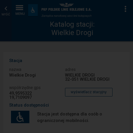
Katalog
Strona
Na
Dostępność
i
wróć
MENU
stacji
główna
udogodnienia
Katalog stacji:
Wielkie Drogi
Stacja
nazwa
adres
Wielkie Drogi
WIELKIE DROGI
32-051 WIELKIE DROGI
współrzędne gps
wyświetlacz stacyjny
49,9595322
19,7109097
Status dostępności
Stacja jest dostępna dla osób o
ograniczonej mobilności.