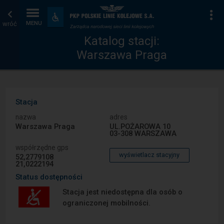
Katalog
Strona
Na
Dostępność
i
wróć
MENU
stacji
główna
udogodnienia
Katalog stacji:
Warszawa Praga
Stacja
nazwa
adres
Warszawa Praga
UL.POŻAROWA 10
03-308 WARSZAWA
współrzędne gps
wyświetlacz stacyjny
52,2779108
21,0222194
Status dostępności
Stacja jest niedostępna dla osób o
ograniczonej mobilności.