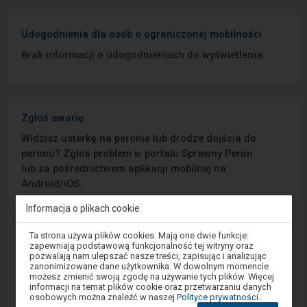
Udogodnienia dla osób o ograniczonej mobilności
Brak informacji o udogodnieniach do wyświetlenia.
Zgłoś awarię
Widzisz usterkę na peronie lub drodze dojścia do
peronu? Zgłoś problem w portalu Sprawny Peron
lub za pośrednictwem aplikacji mobilnej na
Android/iOS.
Informacja o plikach cookie
Sprawny Peron
Uwaga,
Ta strona używa plików cookies. Mają one dwie funkcje:
znajdujesz
zapewniają podstawową funkcjonalność tej witryny oraz
Google Play
się
pozwalają nam ulepszać nasze treści, zapisując i analizując
w
zanonimizowane dane użytkownika. W dowolnym momencie
oknie
możesz zmienić swoją zgodę na używanie tych plików. Więcej
modalnym.
informacji na temat plików cookie oraz przetwarzaniu danych
W
App Store
osobowych można znaleźć w naszej
Polityce prywatności
.
celu