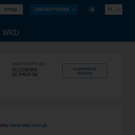
Zmień
Infotip
ZNAJDŹ POCIĄG
PL
kontrast
na
stronie
a WKD
współrzędne gps
wyświetlacz
52,2256406
stacyjny
20,9904158
iektu
www.wkd.com.pl
.