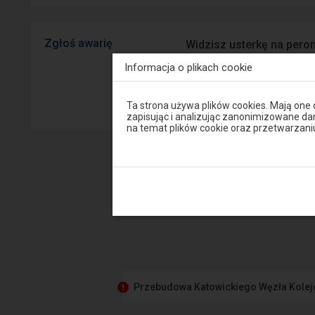
Zgłoś awarię
Widzisz usterkę na peron
mobilnej na Android/iOS.
Informacja o plikach cookie
Sprawny P
Uwaga,
Ta strona używa plików cookies. Mają one
znajdujesz
zapisując i analizując zanonimizowane d
się
na temat plików cookie oraz przetwarza
w
oknie
modalnym.
W
celu
zamknięcia
okna
modalnego
wybierz
którąś
z
opcji
dostępnych
na
Przebudowa Katowickiego Węzła Kole
końcu
okna.
Wciśnij