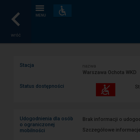
Dostępność
i
MENU
udogodnienia
wróć
Stacja
nazwa
Warszawa Ochota WKD
Status dostępności
St
Udogodnienia dla osób
Brak informacji o udogod
o ograniczonej
Szczegółowe informacje 
mobilności