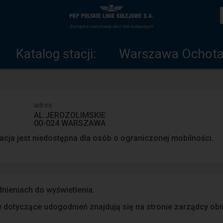
Katalog
Strona
stacji
główna
Katalog stacji:
Warszawa Ochot
adres
AL.JEROZOLIMSKIE
00-024 WARSZAWA
acja jest niedostępna dla osób o ograniczonej mobilności.
nieniach do wyświetlenia.
dotyczące udogodnień znajdują się na stronie zarządcy ob