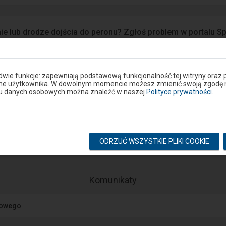
ie lub drodze dojścia do peronu? Zgłoś problem w portalu S
Google Play
eron
 dwie funkcje: zapewniają podstawową funkcjonalność tej witryny oraz 
ane użytkownika. W dowolnym momencie możesz zmienić swoją zgodę na 
niu danych osobowych można znaleźć w naszej
Polityce prywatności
.
Rozkład na stacji
pokaż odjazdy
pokaż przyjazdy
ODRZUĆ WSZYSTKIE PLIKI COOKIE
-
Komunikaty
Następny
element
jowego
przedstawia
listę