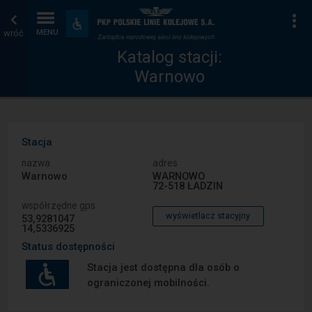
Katalog
Strona
Na
Dostępność
i
wróć
MENU
stacji
główna
udogodnienia
Katalog stacji:
Warnowo
Stacja
nazwa
adres
Warnowo
WARNOWO
72-518 ŁADZIN
współrzędne gps
wyświetlacz stacyjny
53,9281047
14,5336925
Status dostępności
Stacja jest dostępna dla osób o
ograniczonej mobilności.