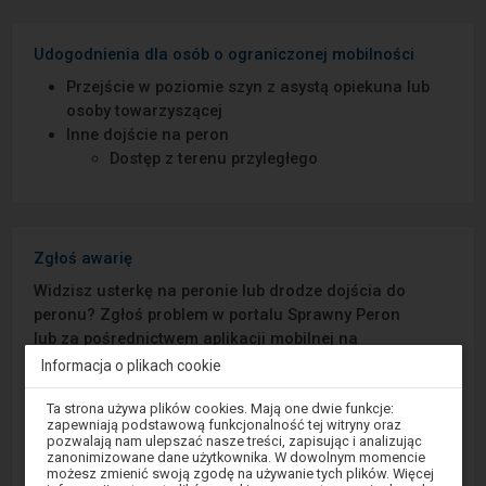
Udogodnienia dla osób o ograniczonej mobilności
Przejście w poziomie szyn z asystą opiekuna lub
osoby towarzyszącej
Inne dojście na peron
Dostęp z terenu przyległego
Zgłoś awarię
Widzisz usterkę na peronie lub drodze dojścia do
peronu? Zgłoś problem w portalu Sprawny Peron
lub za pośrednictwem aplikacji mobilnej na
Android/iOS.
Informacja o plikach cookie
Uwaga,
Ta strona używa plików cookies. Mają one dwie funkcje:
Sprawny Peron
znajdujesz
zapewniają podstawową funkcjonalność tej witryny oraz
się
pozwalają nam ulepszać nasze treści, zapisując i analizując
w
zanonimizowane dane użytkownika. W dowolnym momencie
Google Play
oknie
możesz zmienić swoją zgodę na używanie tych plików. Więcej
modalnym.