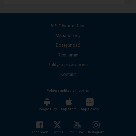
komunikatów.
Użyj
strzałek
góra,
API Otwarte Dane
dół,
by
Mapa strony
przejść
Dostępność
do
kolejnych
Regulamin
komunikatów.
Cała
Polityka prywatności
treść
komunikatu
Kontakt
zostanie
odczytana
Pobierz aplikację mobilną:
bez
potrzeby
wciskania
przycisku
Google Play
App Store
App Gallery
enter
i
zwijania/rozwijania
treści
Facebook
Twitter
Youtube
Instagram