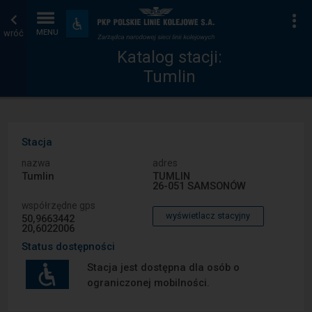
Katalog
Strona
Na
Dostępność
i
wróć
MENU
stacji
główna
udogodnienia
Katalog stacji:
Tumlin
Stacja
nazwa
adres
Tumlin
TUMLIN
26-051 SAMSONÓW
współrzędne gps
wyświetlacz stacyjny
50,9663442
20,6022006
Status dostępności
Stacja jest dostępna dla osób o
ograniczonej mobilności.