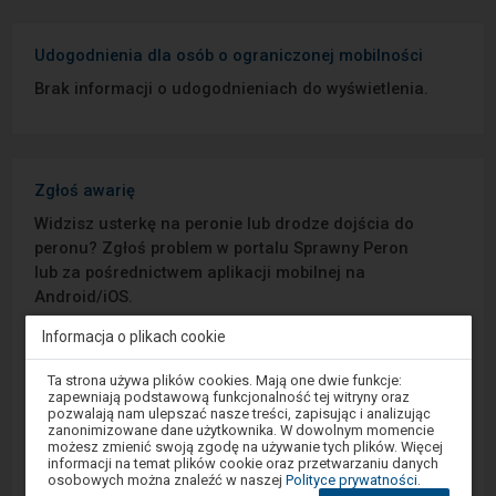
Udogodnienia dla osób o ograniczonej mobilności
Brak informacji o udogodnieniach do wyświetlenia.
Zgłoś awarię
Widzisz usterkę na peronie lub drodze dojścia do
peronu? Zgłoś problem w portalu Sprawny Peron
lub za pośrednictwem aplikacji mobilnej na
Android/iOS.
Informacja o plikach cookie
Sprawny Peron
Uwaga,
Ta strona używa plików cookies. Mają one dwie funkcje:
znajdujesz
zapewniają podstawową funkcjonalność tej witryny oraz
Google Play
się
pozwalają nam ulepszać nasze treści, zapisując i analizując
w
zanonimizowane dane użytkownika. W dowolnym momencie
oknie
możesz zmienić swoją zgodę na używanie tych plików. Więcej
modalnym.
informacji na temat plików cookie oraz przetwarzaniu danych
W
App Store
osobowych można znaleźć w naszej
Polityce prywatności
.
celu