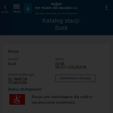
Katalog
Strona
Na
Dostępność
i
wróć
MENU
stacji
główna
udogodnienia
Katalog stacji:
Susk
Stacja
nazwa
adres
Susk
SUSK
09-211 GOLESZYN
współrzędne gps
wyświetlacz stacyjny
52,7848728
19,6832206
Status dostępności
Stacja jest niedostępna dla osób o
ograniczonej mobilności.