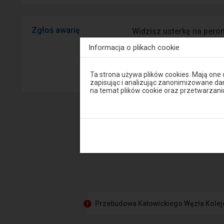
Zgłoś awarię
Widzisz usterkę na peron
mobilnej na Android/iOS.
Informacja o plikach cookie
Sprawny P
Uwaga,
Ta strona używa plików cookies. Mają one
znajdujesz
zapisując i analizując zanonimizowane d
się
na temat plików cookie oraz przetwarza
w
oknie
modalnym.
W
celu
zamknięcia
okna
modalnego
wybierz
którąś
z
opcji
dostępnych
na
Przebudowa Katowickiego Węzła Kole
końcu
okna.
Wciśnij