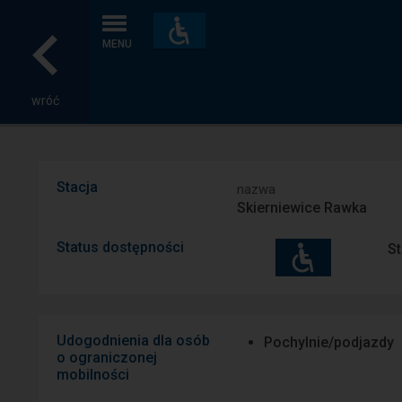
Dostępność
i
MENU
udogodnienia
wróć
Stacja
nazwa
Skierniewice Rawka
Status dostępności
St
Udogodnienia dla osób
Pochylnie/podjazdy
o ograniczonej
mobilności