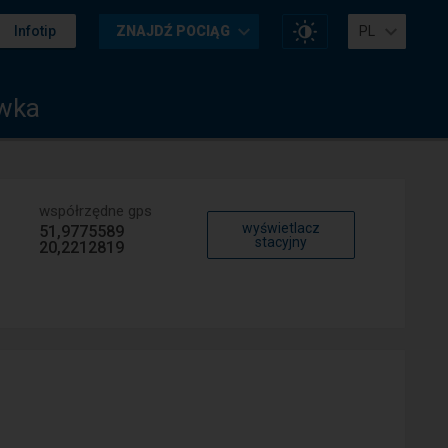
Zmień
Infotip
ZNAJDŹ POCIĄG
PL
kontrast
na
stronie
awka
współrzędne gps
wyświetlacz
51,9775589
stacyjny
20,2212819