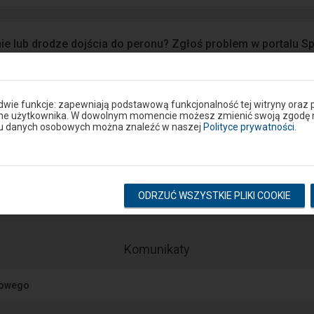
ie lub drodze dojścia do peronu? Zgłoś problem w portalu S
Google Play
eron
 dwie funkcje: zapewniają podstawową funkcjonalność tej witryny oraz 
ane użytkownika. W dowolnym momencie możesz zmienić swoją zgodę na 
niu danych osobowych można znaleźć w naszej
Polityce prywatności
.
Rozkład na stacji
pokaż odjazdy
pokaż przyjazdy
ODRZUĆ WSZYSTKIE PLIKI COOKIE
-
Komunikaty
Następny
element
jowego
przedstawia
listę