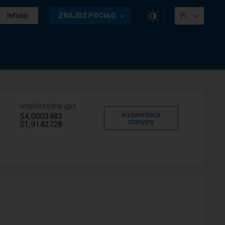
Zmień
Infotip
ZNAJDŹ POCIĄG
PL
kontrast
na
stronie
współrzędne gps
wyświetlacz
54,0003483
stacyjny
21,9142728