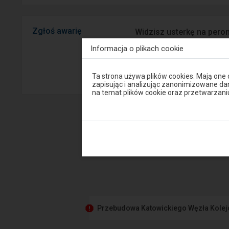
Zgłoś awarię
Widzisz usterkę na peron
mobilnej na Android/iOS.
Informacja o plikach cookie
Sprawny P
Uwaga,
Ta strona używa plików cookies. Mają one
znajdujesz
zapisując i analizując zanonimizowane d
się
na temat plików cookie oraz przetwarza
w
oknie
modalnym.
W
celu
zamknięcia
okna
modalnego
wybierz
którąś
z
opcji
dostępnych
na
Przebudowa Katowickiego Węzła Kole
końcu
okna.
Wciśnij