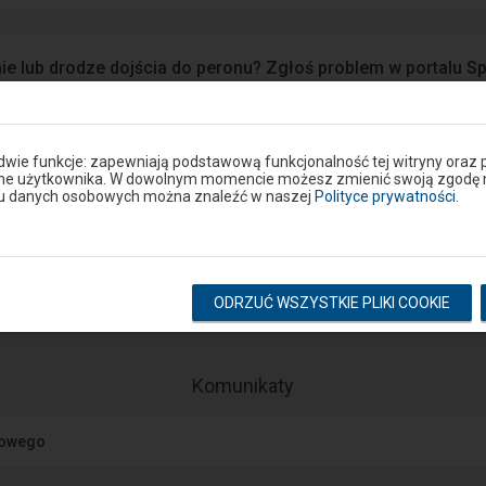
ie lub drodze dojścia do peronu? Zgłoś problem w portalu S
Google Play
eron
 dwie funkcje: zapewniają podstawową funkcjonalność tej witryny oraz 
ane użytkownika. W dowolnym momencie możesz zmienić swoją zgodę na 
niu danych osobowych można znaleźć w naszej
Polityce prywatności
.
Rozkład na stacji
pokaż odjazdy
pokaż przyjazdy
ODRZUĆ WSZYSTKIE PLIKI COOKIE
-
Komunikaty
Następny
element
jowego
przedstawia
listę