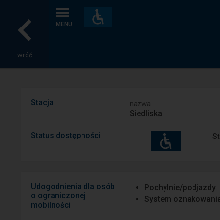
Dostępność
i
MENU
udogodnienia
wróć
Stacja
nazwa
Siedliska
Status dostępności
St
Udogodnienia dla osób
Pochylnie/podjazdy
o ograniczonej
System oznakowani
mobilności