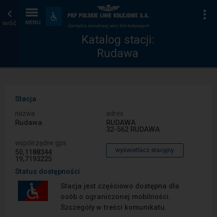
Katalog
Strona
Na
Dostępność
i
wróć
MENU
stacji
główna
udogodnienia
Katalog stacji:
Rudawa
Stacja
nazwa
adres
Rudawa
RUDAWA
32-562 RUDAWA
współrzędne gps
wyświetlacz stacyjny
50,1188344
19,7193225
Status dostępności
Stacja jest częściowo dostępna dla
osób o ograniczonej mobilności.
Szczegóły w treści komunikatu.