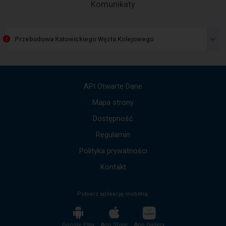
-
Komunikaty
otwartego
okna.
Następny
element
przedstawia
Przebudowa Katowickiego Węzła Kolejowego
listę
komunikatów.
Użyj
strzałek
góra,
API Otwarte Dane
dół,
by
Mapa strony
przejść
Dostępność
do
kolejnych
Regulamin
komunikatów.
Cała
Polityka prywatności
treść
komunikatu
Kontakt
zostanie
odczytana
Pobierz aplikację mobilną:
bez
potrzeby
wciskania
przycisku
Google Play
App Store
App Gallery