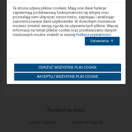
Widzisz usterkę na peronie lub drodze dojścia do
Uwaga,
Ta strona używa plików cookies. Mają one dwie funkcje:
znajdujesz
peronu? Zgłoś problem w portalu Sprawny Peron
zapewniają podstawową funkcjonalność tej witryny oraz
się
pozwalają nam ulepszać nasze treści, zapisując i analizując
lub za pośrednictwem aplikacji mobilnej na
w
zanonimizowane dane użytkownika. W dowolnym momencie
oknie
Android/iOS.
możesz zmienić swoją zgodę na używanie tych plików. Więcej
modalnym.
informacji na temat plików cookie oraz przetwarzaniu danych
W
osobowych można znaleźć w naszej
Polityce prywatności
.
celu
Sprawny Peron
Ustawienia
zamknięcia
okna
modalnego
Google Play
wybierz
którąś
z
ODRZUĆ WSZYSTKIE PLIKI COOKIE
opcji
dostępnych
App Store
AKCEPTUJ WSZYSTKIE PLIKI COOKIE
na
końcu
okna.
Wciśnij
tab
by
poruszać
się
Rozkład na stacji
po
kolejnych
elementach
pokaż odjazdy
pokaż przyjazdy
w
ramach