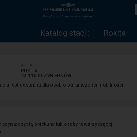
Katalog
Strona
stacji
główna
Katalog stacji:
Rokita
adres
ROKITA
72-110 PRZYBIERNÓW
acja jest dostępna dla osób o ograniczonej mobilności.
e szyn z asystą opiekuna lub osoby towarzyszącej
n