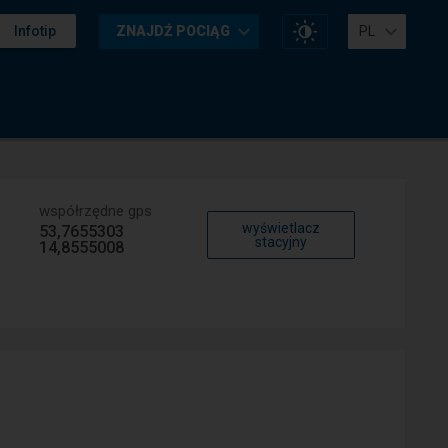
Zmień
Infotip
ZNAJDŹ POCIĄG
PL
kontrast
na
stronie
współrzędne gps
wyświetlacz
53,7655303
stacyjny
14,8555008