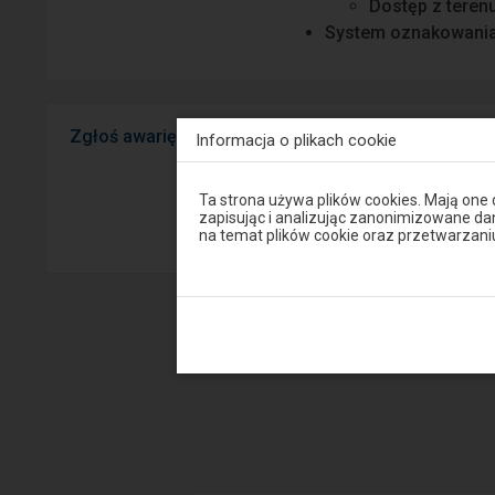
Dostęp z teren
System oznakowani
Zgłoś awarię
Widzisz usterkę na peron
Informacja o plikach cookie
mobilnej na Android/iOS.
Uwaga,
Ta strona używa plików cookies. Mają one
znajdujesz
zapisując i analizując zanonimizowane d
Sprawny P
się
na temat plików cookie oraz przetwarza
w
oknie
modalnym.
W
celu
zamknięcia
okna
modalnego
wybierz
którąś
z
opcji
dostępnych
na
końcu