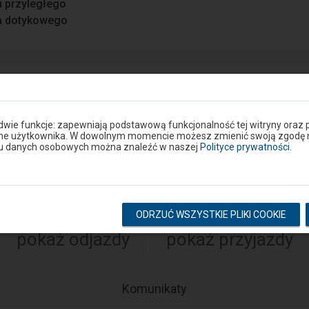
u przyległego
a dotykowego
ie lub drodze dojścia do peronu? Zgłoś problem w portalu S
 dwie funkcje: zapewniają podstawową funkcjonalność tej witryny oraz 
Google Play
ane użytkownika. W dowolnym momencie możesz zmienić swoją zgodę na 
eron
niu danych osobowych można znaleźć w naszej
Polityce prywatności
.
Rozkład na stacji
ODRZUĆ WSZYSTKIE PLIKI COOKIE
pokaż odjazdy
pokaż przyjazdy
-
Komunikaty
Następny