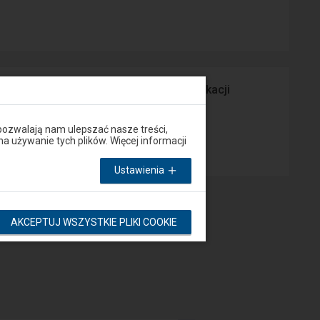
prawny Peron lub za pośrednictwem aplikacji
pozwalają nam ulepszać nasze treści,
App Store
używanie tych plików. Więcej informacji
Ustawienia
AKCEPTUJ WSZYSTKIE PLIKI COOKIE