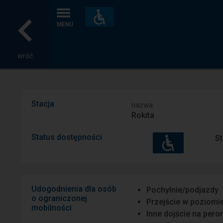
Dostępność
i
MENU
udogodnienia
wróć
Stacja
nazwa
Rokita
Status dostępności
St
Udogodnienia dla osób
Pochylnie/podjazdy
o ograniczonej
Przejście w poziomi
mobilności
Inne dojście na pero