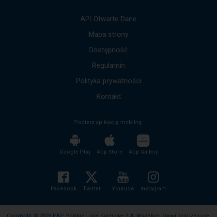
strzałek
góra,
API Otwarte Dane
dół,
by
Mapa strony
przejść
Dostępność
do
kolejnych
Regulamin
komunikatów.
Cała
Polityka prywatności
treść
komunikatu
Kontakt
zostanie
odczytana
Pobierz aplikację mobilną:
bez
potrzeby
wciskania
przycisku
Google Play
App Store
App Gallery
enter
i
zwijania/rozwijania
treści
Facebook
Twitter
Youtube
Instagram
komunikatu.
Copyright © 2026 PKP Polskie Linie Kolejowe S.A. Wszelkie prawa zastrzeżone.