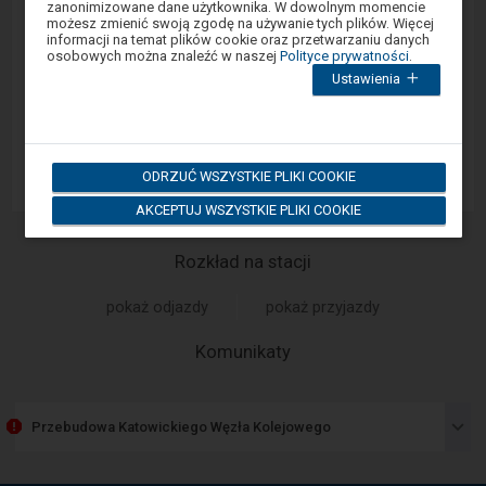
Sprawny Peron
zanonimizowane dane użytkownika. W dowolnym momencie
oknie
możesz zmienić swoją zgodę na używanie tych plików. Więcej
modalnym.
informacji na temat plików cookie oraz przetwarzaniu danych
W
Google Play
osobowych można znaleźć w naszej
Polityce prywatności
.
celu
Ustawienia
zamknięcia
okna
modalnego
App Store
wybierz
którąś
z
ODRZUĆ WSZYSTKIE PLIKI COOKIE
opcji
dostępnych
AKCEPTUJ WSZYSTKIE PLIKI COOKIE
na
końcu
okna.
Wciśnij
Rozkład na stacji
tab
by
pokaż odjazdy
pokaż przyjazdy
poruszać
się
po
-
Komunikaty
kolejnych
Następny
elementach
w
element
ramach
przedstawia
otwartego
Przebudowa Katowickiego Węzła Kolejowego
listę
okna.
komunikatów.
Użyj