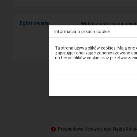
Zgłoś awarię
Widzisz usterkę na peron
mobilnej na Android/iOS.
Informacja o plikach cookie
Uwaga,
Sprawny P
Ta strona używa plików cookies. Mają one
znajdujesz
zapisując i analizując zanonimizowane d
się
na temat plików cookie oraz przetwarza
w
oknie
modalnym.
W
celu
zamknięcia
okna
modalnego
wybierz
którąś
z
opcji
dostępnych
na
końcu
Przebudowa Katowickiego Węzła Kole
okna.