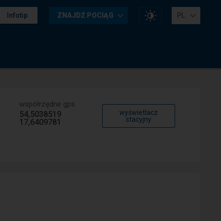
Zmień
Infotip
ZNAJDŹ POCIĄG
PL
kontrast
na
stronie
współrzędne gps
wyświetlacz
54,5038519
stacyjny
17,6409781