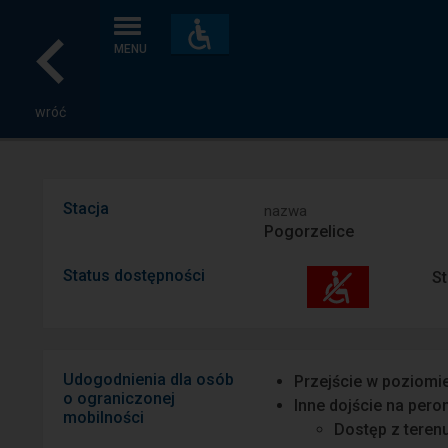
Dostępność
i
MENU
udogodnienia
wróć
Stacja
nazwa
Pogorzelice
Status dostępności
St
Udogodnienia dla osób
Przejście w poziomi
o ograniczonej
Inne dojście na pero
mobilności
Dostęp z teren