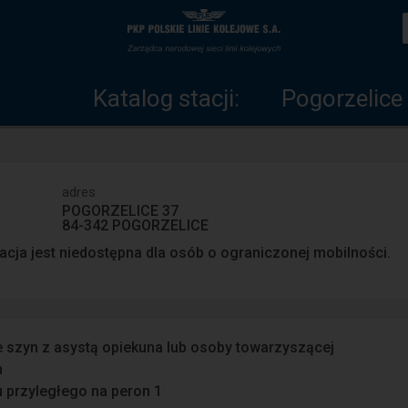
Katalog
Strona
stacji
główna
Katalog stacji:
Pogorzelice
adres
POGORZELICE 37
84-342 POGORZELICE
acja jest niedostępna dla osób o ograniczonej mobilności.
e szyn z asystą opiekuna lub osoby towarzyszącej
n
u przyległego na peron 1