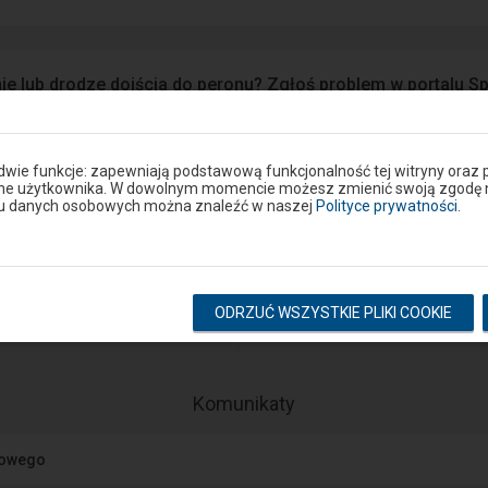
ie lub drodze dojścia do peronu? Zgłoś problem w portalu S
Google Play
eron
 dwie funkcje: zapewniają podstawową funkcjonalność tej witryny oraz 
ane użytkownika. W dowolnym momencie możesz zmienić swoją zgodę na 
niu danych osobowych można znaleźć w naszej
Polityce prywatności
.
Rozkład na stacji
ODRZUĆ WSZYSTKIE PLIKI COOKIE
pokaż odjazdy
pokaż przyjazdy
-
Komunikaty
Następny
element
jowego
przedstawia