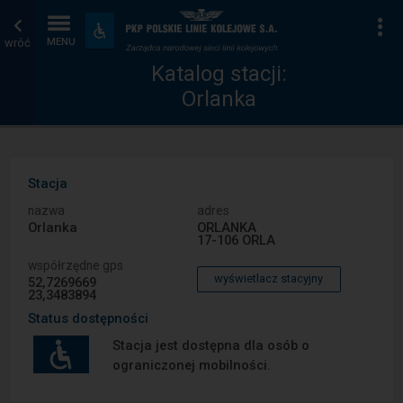
Katalog
Strona
Na
Dostępność
i
wróć
MENU
stacji
główna
udogodnienia
Katalog stacji:
Orlanka
Stacja
nazwa
adres
Orlanka
ORLANKA
17-106 ORLA
współrzędne gps
wyświetlacz stacyjny
52,7269669
23,3483894
Status dostępności
Stacja jest dostępna dla osób o
ograniczonej mobilności.