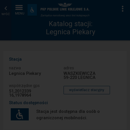
Katalog
Strona
Na
Dostępność
i
wróć
MENU
stacji
główna
udogodnienia
Katalog stacji:
Legnica Piekary
Stacja
nazwa
adres
Legnica Piekary
WASZKIEWICZA
59-220 LEGNICA
współrzędne gps
wyświetlacz stacyjny
51,2012339
16,1978964
Status dostępności
Stacja jest dostępna dla osób o
ograniczonej mobilności.