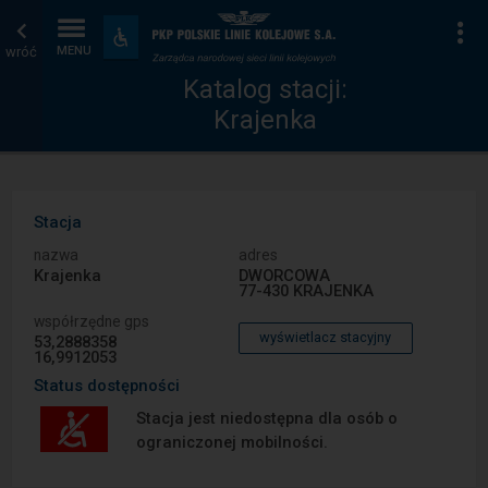
Katalog
Strona
Na
Dostępność
i
wróć
MENU
stacji
główna
udogodnienia
Katalog stacji:
Krajenka
Stacja
nazwa
adres
Krajenka
DWORCOWA
77-430 KRAJENKA
współrzędne gps
wyświetlacz stacyjny
53,2888358
16,9912053
Status dostępności
Stacja jest niedostępna dla osób o
ograniczonej mobilności.