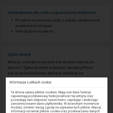
Udogodnienia dla osób o ograniczonej mobilności
Przejście w poziomie szyn z asystą opiekuna lub
osoby towarzyszącej
Inne dojście na peron
Zgłoś awarię
Widzisz usterkę na peronie lub drodze dojścia do
peronu? Zgłoś problem w portalu Sprawny Peron
lub za pośrednictwem aplikacji mobilnej na
Android/iOS.
Informacja o plikach cookie
Uwaga,
Sprawny Peron
Ta strona używa plików cookies. Mają one dwie funkcje:
znajdujesz
zapewniają podstawową funkcjonalność tej witryny oraz
się
pozwalają nam ulepszać nasze treści, zapisując i analizując
w
Google Play
zanonimizowane dane użytkownika. W dowolnym momencie
oknie
możesz zmienić swoją zgodę na używanie tych plików. Więcej
modalnym.
informacji na temat plików cookie oraz przetwarzaniu danych