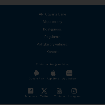
Użyj
strzałek
góra,
API Otwarte Dane
dół,
by
Mapa strony
przejść
Dostępność
do
kolejnych
Regulamin
komunikatów.
Cała
Polityka prywatności
treść
komunikatu
Kontakt
zostanie
odczytana
Pobierz aplikację mobilną:
bez
potrzeby
wciskania
przycisku
Google Play
App Store
App Gallery
enter
i
zwijania/rozwijania
treści
Facebook
Twitter
Youtube
Instagram
komunikatu.