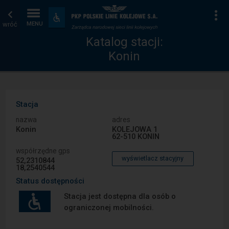
Katalog
Strona
Na
Dostępność
i
wróć
MENU
stacji
główna
udogodnienia
Katalog stacji:
Konin
Stacja
nazwa
adres
Konin
KOLEJOWA 1
62-510 KONIN
współrzędne gps
wyświetlacz stacyjny
52,2310844
18,2540544
Status dostępności
Stacja jest dostępna dla osób o
ograniczonej mobilności.