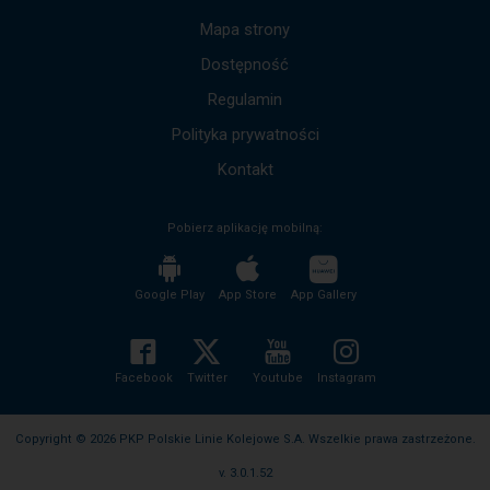
dół,
by
Mapa strony
przejść
Dostępność
do
kolejnych
Regulamin
komunikatów.
Cała
Polityka prywatności
treść
komunikatu
Kontakt
zostanie
odczytana
Pobierz aplikację mobilną:
bez
potrzeby
wciskania
przycisku
Google Play
App Store
App Gallery
enter
i
zwijania/rozwijania
treści
Facebook
Twitter
Youtube
Instagram
komunikatu.
Copyright © 2026 PKP Polskie Linie Kolejowe S.A. Wszelkie prawa zastrzeżone.
v. 3.0.1.52