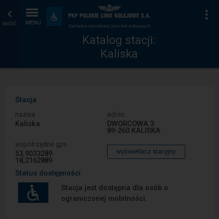
Katalog
Strona
Na
Dostępność
i
wróć
MENU
stacji
główna
udogodnienia
Katalog stacji:
Kaliska
Stacja
nazwa
adres
Kaliska
DWORCOWA 3
89-260 KALISKA
współrzędne gps
wyświetlacz stacyjny
53,9033289
18,2162889
Status dostępności
Stacja jest dostępna dla osób o
ograniczonej mobilności.